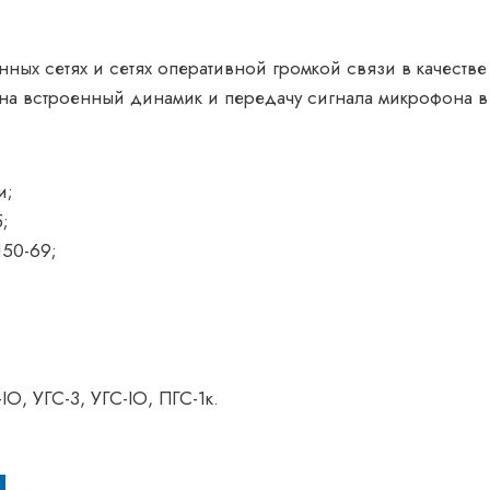
ных сетях и сетях оперативной громкой связи в качестве
а встроенный динамик и пере­дачу сигнала микрофона в
и;
;
150-69;
О, УГС-3, УГС-IО, ПГС-1к.