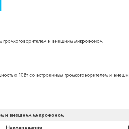
м громкоговорителем и внешним микрофоном
ностью 10Вт со встроенным громкоговорителем и внеш
м и в
нешним
микрофоном
Наименование