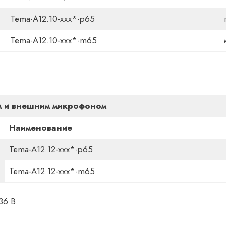
Теma-А12.10-ххх*-р65
Теmа-А12.10-ххх*-m65
 и в
нешним
микрофоном
Наименование
Теma-А12.12-ххх*-р65
Теmа-А12.12-ххх*-m65
36 В.